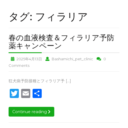
ト
ホ
タグ:
フィラリア
テ
ル
ト
春の血液検査＆フィラリア予防
リ
春
ミ
薬キャンペーン
ン
の
グ
春
春
2025年4月13日
Bashamichi_pet_clinic
0
血
＆
の
の
春
Comments
グ
液
血
血
の
ッ
検
液
液
ズ
血
春
狂犬病予防接種とフィラリア予 […]
査
販
検
検
液
の
売
T
E
査
共
査
検
＆
血
＆
＆
査
w
m
有
フ
液
ア
フ
フ
＆
ク
検
ィ
it
ai
ィ
ィ
フ
Continue reading
Continue reading
セ
査
ラ
ラ
ラ
ィ
te
l
ス
＆
リ
リ
ラ
リ
フ
ア
ア