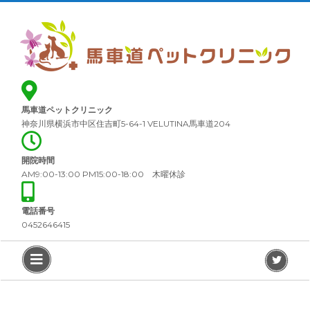
Skip
Close
to
Menu
content
ホ
ー
ム
馬車道ペットクリニック
医
神奈川県横浜市中区住吉町5-64-1 VELUTINA馬車道204
院
案
内
開院時間
AM9:00-13:00 PM15:00-18:00 木曜休診
診
療
概
電話番号
要
0452646415
料
Open
Twit
金
Menu
ペ
ッ