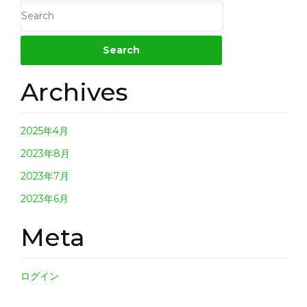
r
リ
ア
ィ
予
予
ア
予
ラ
防
防
予
リ
薬
薬
防
防
ア
キ
キ
薬
薬
予
ャ
ャ
キ
Archives
キ
ン
ン
防
ャ
ャ
ペ
ペ
ン
薬
ー
ー
ペ
キ
ン
2025年4月
ン
ン
ー
ャ
ペ
ン
2023年8月
ン
ー
ペ
2023年7月
ン
ー
2023年6月
ン
Meta
ログイン