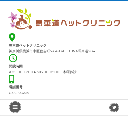
Skip
Close
to
Menu
content
ホ
ー
ム
馬車道ペットクリニック
医
神奈川県横浜市中区住吉町5-64-1 VELUTINA馬車道204
院
案
内
開院時間
AM9:00-13:00 PM15:00-18:00 木曜休診
診
療
概
電話番号
要
0452646415
料
Open
Twit
金
Menu
ペ
ッ