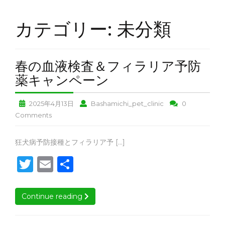
ト
ホ
カテゴリー:
未分類
テ
ル
ト
春の血液検査＆フィラリア予防
リ
春
ミ
薬キャンペーン
ン
の
グ
春
春
2025年4月13日
Bashamichi_pet_clinic
0
血
＆
の
の
春
Comments
グ
液
血
血
の
ッ
検
液
液
ズ
血
春
狂犬病予防接種とフィラリア予 […]
査
販
検
検
液
の
売
T
E
査
共
査
検
＆
血
＆
＆
査
w
m
有
フ
液
ア
フ
フ
＆
ク
検
ィ
it
ai
ィ
ィ
フ
Continue reading
Continue reading
セ
査
ラ
ラ
ラ
ィ
te
l
ス
＆
リ
リ
ラ
リ
フ
ア
ア