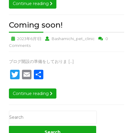
it
ai
す！
Continue reading
Continue reading
す！
意
te
l
で
す！
r
Coming
Coming soon!
soon!
Coming
Coming
2023年6月1日
Bashamichi_pet_clinic
0
soon!
soon!
Coming
Comments
soon!
Coming
ブログ開設の準備をしておりま […]
soon!
T
E
共
w
m
有
it
ai
Continue reading
Continue reading
te
l
r