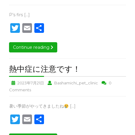
ト
し
ッ
ッ
first（ペ
シ
ト
ト
た！
ッ
P’s
P’s firs […]
ョ
シ
シ
ト
first（ペ
T
E
ョ
共
ョ
シ
ッ
ッ
ッ
ッ
ョ
w
m
有
プ）
ト
プ）
プ）
ッ
シ
の
it
ai
の
の
プ）
Continue reading
Continue reading
ョ
割
割
割
の
te
l
ッ
引
引
割
引
プ）
r
チ
チ
引
熱
熱中症に注意です！
チ
の
ケ
ケ
チ
中
ケ
割
ッ
ッ
ケ
熱
熱
2023年7月21日
Bashamichi_pet_clinic
0
症
引
ト
ト
ッ
ッ
中
中
熱
Comments
チ
使
使
ト
に
ト
症
症
中
ケ
え
え
使
注
使
に
に
症
ま
ま
ッ
え
熱
暑い季節がやってきましたね
[…]
意
注
注
に
え
す！
す！
ま
ト
中
T
E
意
共
意
注
で
す！
使
ま
症
で
で
意
え
w
m
有
す！
に
す！
す！
す！
で
ま
注