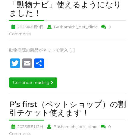
r
リ
「動物ナビ」使えるようになり
ア
ィ
予
予
ア
「動
ました！
予
ラ
防
防
予
物
リ
薬
薬
防
防
ア
キ
キ
薬
「動
「動
2023年8月9日
Bashamichi_pet_clinic
0
ナ
薬
予
ャ
ャ
キ
物
物
「動
Comments
ビ」
キ
ン
ン
防
ャ
ナ
ナ
物
使
ャ
ペ
ペ
ン
ビ」
ビ」
薬
ナ
「動
動物病院の商品がネットで購入 […]
え
ー
ー
ペ
使
使
ビ」
キ
ン
物
ン
ン
T
ー
E
え
共
え
使
ャ
る
ペ
ナ
ン
る
る
え
ン
w
m
よ
有
ビ」
ー
よ
よ
る
ペ
使
う
it
ai
ン
う
う
よ
ー
Continue reading
Continue reading
え
に
に
に
う
ン
te
l
る
な
な
に
な
よ
r
り
り
な
P’s first（ペットショップ）の割
り
う
ま
ま
り
P’s
引チケット使えます！
ま
に
し
し
ま
first（ペ
な
た！
た！
し
し
り
た！
P’s
P’s
2023年8月2日
Bashamichi_pet_clinic
0
ッ
た！
ま
first（ペ
first（ペ
P’s
Comments